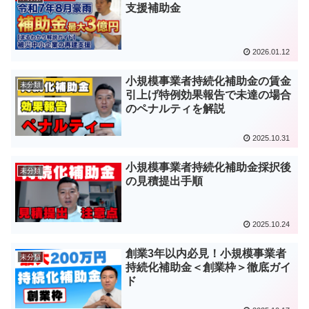
支援補助金
2026.01.12
小規模事業者持続化補助金の賃金
未分類
引上げ特例効果報告で未達の場合
のペナルティを解説
2025.10.31
小規模事業者持続化補助金採択後
未分類
の見積提出手順
2025.10.24
創業3年以内必見！小規模事業者
未分類
持続化補助金＜創業枠＞徹底ガイ
ド