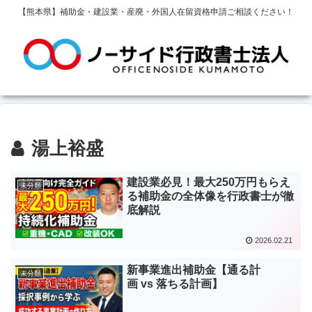
【熊本県】補助金・建設業・産廃・外国人在留資格申請ご相談ください！
湯上裕盛
建設業必見！最大250万円もらえ
未分類
る補助金の全体像を行政書士が徹
底解説
2026.02.21
新事業進出補助金【通る計
未分類
画 vs 落ちる計画】