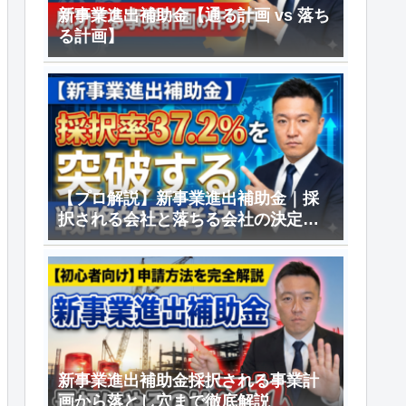
新事業進出補助金【通る計画 vs 落ち
る計画】
【プロ解説】新事業進出補助金｜採
択される会社と落ちる会社の決定的
差
新事業進出補助金採択される事業計
画から落とし穴まで徹底解説