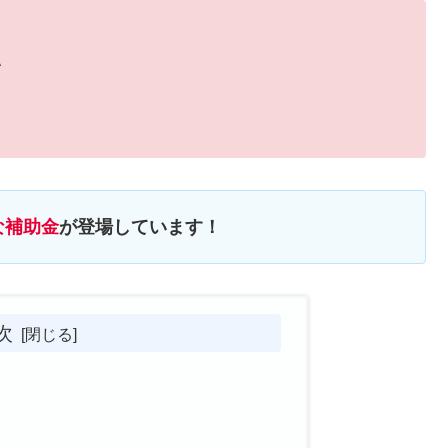
い
な補助金
が登場しています！
次