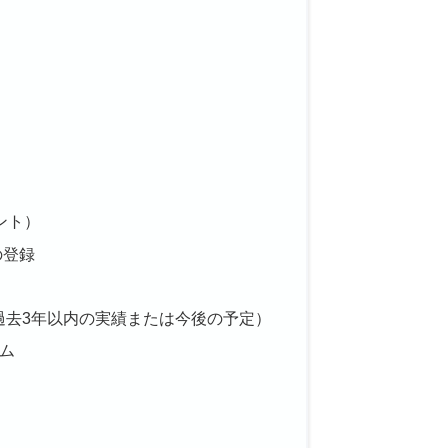
ント）
の登録
過去3年以内の実績または今後の予定）
ム