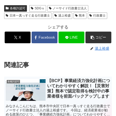
各種許認可
SDGｓ
ノーサイド行政書士法人
日本一真っすぐ走る行政書士
湯上裕盛
熊本
行政書士
シェアする
X
Facebook
LINE
コピー
湯上裕盛
関連記事
【BCP】事業経済力強化計画につ
各種許認可
いてわかりやすく解説！【災害対
策】熊本で認定取得を検討中の事
業者様を前面バックアップします
みなさんこんにちは、熊本市中央区で日本一真っすぐ走る行政書士で
ノーサイド行政書士法人の湯上裕盛です。 今回は、経済産業省が勧
める政策のひとつ、「事業継続力強化計画」についてわかりやすく解