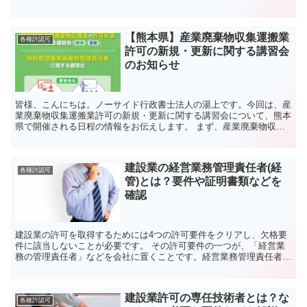
説します 熊本では２０１６年に大きな地震を体験しました...
【熊本県】産業廃棄物収集運搬業
各種許認可
許可の新規・更新に関する講習会
のお知らせ
皆様、こんにちは。ノーサイド行政書士法人の湯上です。今回は、産
業廃棄物収集運搬業許可の新規・更新に関する講習会について、熊本
県で開催される日程の情報をお伝えします。 まず、産業廃棄物収集
運搬業許可の申請を行う際は、講習会の受講が必須となりま...
建設業の経営業務管理責任者(経
各種許認可
管)とは？要件や証明書類などを
確認
建設業の許可を取得するためには4つの許可要件をクリアし、欠格要
件に該当しないことが必要です。 その許可要件の一つが、「経営業
務の管理責任者」などを会社に置くことです。経営業務管理責任者と
は、わかりやすい例でいうと「建設業の会社を5年以上経営...
建設業許可の専任技術者とは？な
各種許認可