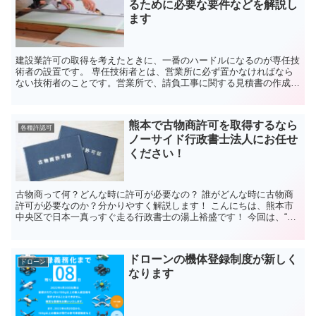
るために必要な要件などを解説し
ます
建設業許可の取得を考えたときに、一番のハードルになるのが専任技
術者の設置です。 専任技術者とは、営業所に必ず置かなければなら
ない技術者のことです。営業所で、請負工事に関する見積書の作成
や、契約締結などを行うのがおもな役割です。 専任技術者に...
熊本で古物商許可を取得するなら
各種許認可
ノーサイド行政書士法人にお任せ
ください！
古物商って何？どんな時に許可が必要なの？ 誰がどんな時に古物商
許可が必要なのか？分かりやすく解説します！ こんにちは、熊本市
中央区で日本一真っすぐ走る行政書士の湯上裕盛です！ 今回は、“熊
本で古物商許可をとるには”というテーマでお伝えしてい...
ドローンの機体登録制度が新しく
ドローン
なります