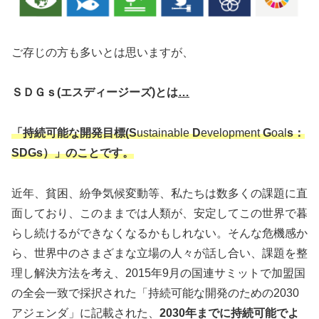
ご存じの方も多いとは思いますが、
ＳＤＧｓ(エスディージーズ)とは
…
「持続可能な開発目標(S
ustainable
D
evelopment
G
oal
s
：
SDGs）」
のことです。
近年、貧困、紛争気候変動等、私たちは数多くの課題に直
面しており、このままでは人類が、安定してこの世界で暮
らし続けるができなくなるかもしれない。そんな危機感か
ら、世界中のさまざまな立場の人々が話し合い、課題を整
理し解決方法を考え、2015年9月の国連サミットで加盟国
の全会一致で採択された「持続可能な開発のための2030
アジェンダ」に記載された、
2030年までに持続可能でよ