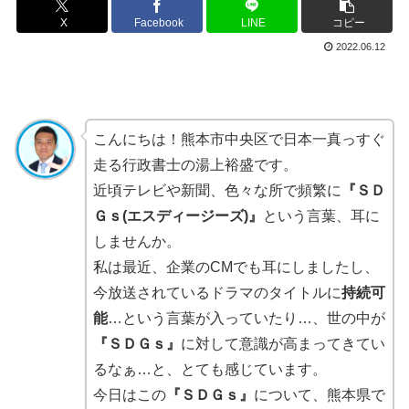
X
Facebook
LINE
コピー
2022.06.12
こんにちは！熊本市中央区で日本一真っすぐ
走る行政書士の湯上裕盛です。
近頃テレビや新聞、色々な所で頻繁に
『ＳＤ
Ｇｓ(エスディージーズ)』
という言葉、耳に
しませんか。
私は最近、企業のCMでも耳にしましたし、
今放送されているドラマのタイトルに
持続可
能
…という言葉が入っていたり…、世の中が
『ＳＤＧｓ』
に対して意識が高まってきてい
るなぁ…と、とても感じています。
今日はこの
『ＳＤＧｓ』
について、熊本県で