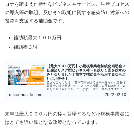
ロナを踏まえた新たなビジネスやサービス、⽣産プロセス
の導⼊等の取組、及びその取組に資する感染防⽌対策への
投資を⽀援する補助金です。
補助額最大１００万円
補助率３/４
【最大１００万円】小規模事業者持続化補助金＜
低感染リスク型ビジネス枠＞も残り１回を残すの
みとなりました！熊本で補助金を活用するなら当
社にお任せ！
皆さんこんにちは！ 熊本市中央区で日本一真っすぐ走る行
政書士の湯上裕盛です。 アッという間に１月も終わり、２
月も中旬に差し掛かっています。 さて、今回はコロナに対
応した補助金、 小規模事業者持続化補助金＜低感染リスク
office-noside.com
2022.02.10
型ビジネス枠＞について、...
来年は最大２００万円の枠も登場するなど小規模事業者に
はとても追い風となる政策となっています。