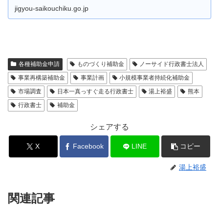
jigyou-saikouchiku.go.jp
各種補助金申請
ものづくり補助金
ノーサイド行政書士法人
事業再構築補助金
事業計画
小規模事業者持続化補助金
市場調査
日本一真っすぐ走る行政書士
湯上裕盛
熊本
行政書士
補助金
シェアする
X
Facebook
LINE
コピー
湯上裕盛
関連記事