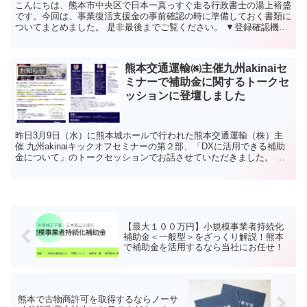
こんにちは、熊本市中央区で日本一真っすぐ走る行政書士の湯上裕盛
です。今回は、事業復活支援金の事前確認の時に準備しておく書類に
ついてまとめました。 是非最後までご覧ください。 ▼登録確認機関
による事前確認のご紹介 ↑このPDFに沿ってお話をし...
熊本交通運輸㈱主催九州akinaiセ
お知らせ
ミナーで補助金に関するトークセ
ッションに登壇しました
昨日3月9日（水）に熊本城ホールで行われた熊本交通運輸（株）主
催 九州akinaiキックオフセミナーの第２部、「DXに活用できる補助
金について」のトークセッションでお話させていただきました。 事
業再構築補助金、小規模事業者持続化補助金、IT...
【最大１００万円】小規模事業者持続化
補助金＜一般型＞をざっくり解説！熊本
で補助金を活用するなら当社にお任せ！
熊本で古物商許可を取得するならノーサ