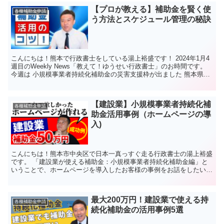
【プロが教える】補助金を賢く使
各種補助金申請
う方法とスケジュール管理の秘訣
こんにちは！熊本で行政書士をしている湯上裕盛です！ 2024年1月4
週目のWeekly News「教えて！ゆうせい行政書士」のお時間です。
今週は 小規模事業者持続化補助金の災害支援枠が出ました 熊本県中
小企業者生産性向上緊急支援事業補助金...
【建設業】小規模事業者持続化補
各種補助金申請
助金活用事例（ホームページの導
入)
こんにちは！熊本市中央区で日本一真っすぐ走る行政書士の湯上裕盛
です。 「建設業が使える補助金：小規模事業者持続化補助金編」と
いうことで、ホームページを導入したお客様の事例をお話をしたいと
思います 小規模事業者持続化補助金の申請要件 まず、建...
最大200万円！建設業で使える持
各種補助金申請
続化補助金の活用事例5選