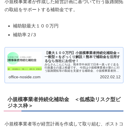
小規模事業者が作成した経営計画に基づいて行う販路開拓
の取組をサポートする補助金です。
補助額最大１００万円
補助率２/３
【最大１００万円】小規模事業者持続化補助金＜
一般型＞をざっくり解説！熊本で補助金を活用す
るなら当社にお任せ！
みなさんこんにちは、熊本市中央区で日本一真っすぐ走る
行政書士の湯上裕盛です。 今回は小規模事業者が新たに行
う販路開拓等の取組を支援する補助金、小規模事業者持続
化補助金＜一般型＞について分かりやすく解説していきた
office-noside.com
2022.02.12
いと思います。 過去に動画も出...
小規模事業者持続化補助金 ＜低感染リスク型ビ
ジネス枠＞
⼩規模事業者等が経営計画を作成して取り組む、ポストコ