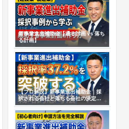
新事業進出補助金【通る計画 vs 落ち
る計画】
【プロ解説】新事業進出補助金｜採
択される会社と落ちる会社の決定的
差