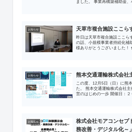
ました。 事業再構築補助金、小
天草市複合施設ここら
お知らせ
昨日は天草市複合施設ここら
の話、小規模事業者持続化補
様ありがとうございました！ 
熊本交通運輸株式会社
お知らせ
この度、12月5日（日）に
た。 熊本交通運輸株式会社
営のはじめの一歩 開催日：２０
株式会社モアコンセプト
お知らせ
務改善・デジタル化～