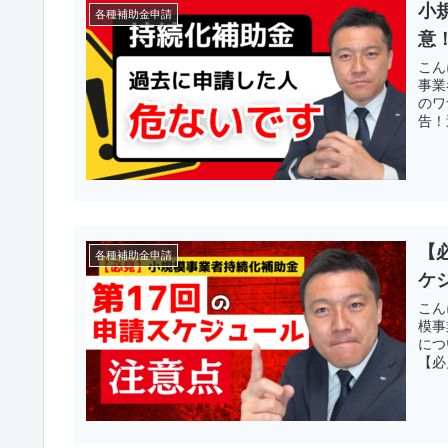
小
各種補助金申請
意
こん
事業
のワ
告！
【
各種補助金申請
ケ
こん
模事
につ
【必