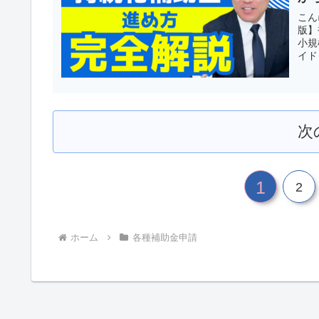
こん
版】
小規
イド
次
1
2
ホーム
各種補助金申請