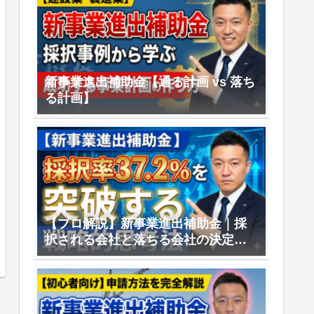
新事業進出補助金【通る計画 vs 落ち
る計画】
【プロ解説】新事業進出補助金｜採
択される会社と落ちる会社の決定的
差