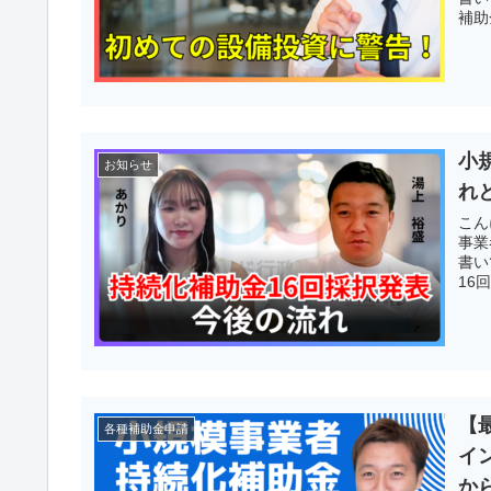
補助
小
お知らせ
れ
こん
事業
書い
16
【
各種補助金申請
イ
か