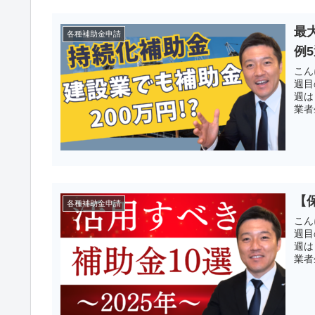
最
各種補助金申請
例
こん
週目
週は
業者
【
各種補助金申請
こん
週目
週は
業者