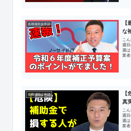
【
各種補助金申請
な
こん
週目
週は
業者
【
各種補助金申請
真
こん
週目
週は
業者