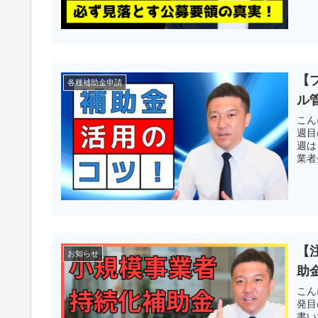
【
各種補助金申請
ル
こん
週目
週は
業者
【
お知らせ
助
こん
発目
書い