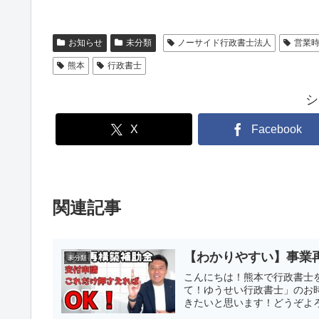
お知らせ
未分類
ノーサイド行政書士法人
営業
熊本
行政書士
シ
X
Facebook
関連記事
【わかりやすい】事業
未分類
こんにちは！熊本で行政書士をして
て！ゆうせい行政書士」のお時
きたいと思います！どうぞよろし