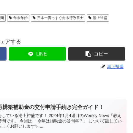
時間
年末年始
日本一真っすぐ走る行政書士
湯上裕盛
ェアする
LINE
コピー
湯上裕盛
再構築補助金の交付申請手続き完全ガイド！
いる湯上裕盛です！ 2024年1月4週目のWeekly News「教え
間です。 今回は 「今年は補助金の谷間年？」 について話してい
くお願いします✨ ...