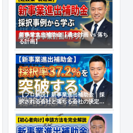
新事業進出補助金【通る計画 vs 落ち
る計画】
【プロ解説】新事業進出補助金｜採
択される会社と落ちる会社の決定的
差