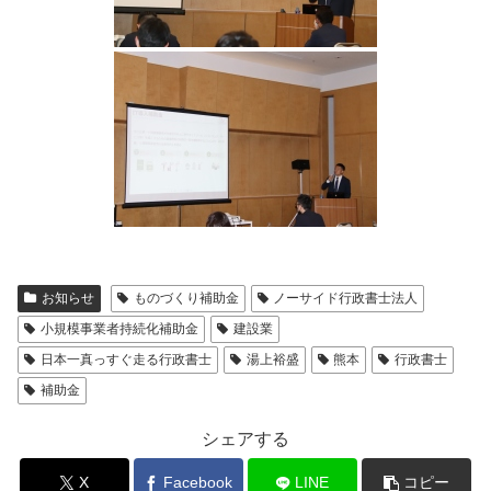
お知らせ
ものづくり補助金
ノーサイド行政書士法人
小規模事業者持続化補助金
建設業
日本一真っすぐ走る行政書士
湯上裕盛
熊本
行政書士
補助金
シェアする
X
Facebook
LINE
コピー