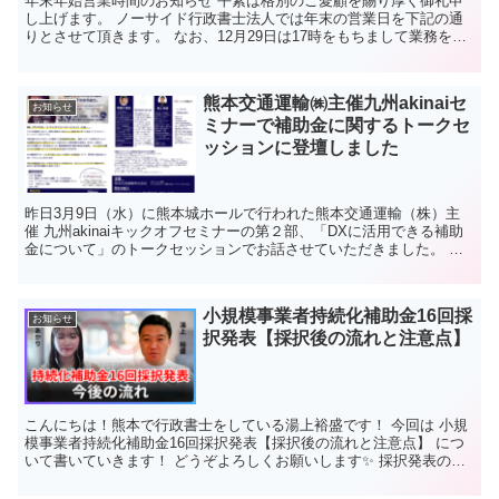
年末年始営業時間のお知らせ 平素は格別のご愛顧を賜り厚く御礼申
し上げます。 ノーサイド行政書士法人では年末の営業日を下記の通
りとさせて頂きます。 なお、12月29日は17時をもちまして業務を終
了する予定でございますので、甚だ勝手ではございま...
熊本交通運輸㈱主催九州akinaiセ
お知らせ
ミナーで補助金に関するトークセ
ッションに登壇しました
昨日3月9日（水）に熊本城ホールで行われた熊本交通運輸（株）主
催 九州akinaiキックオフセミナーの第２部、「DXに活用できる補助
金について」のトークセッションでお話させていただきました。 事
業再構築補助金、小規模事業者持続化補助金、IT...
小規模事業者持続化補助金16回採
お知らせ
択発表【採択後の流れと注意点】
こんにちは！熊本で行政書士をしている湯上裕盛です！ 今回は 小規
模事業者持続化補助金16回採択発表【採択後の流れと注意点】 につ
いて書いていきます！ どうぞよろしくお願いします✨ 採択発表の概
要 第16回の小規模事業者持続化補助金の採択結果...