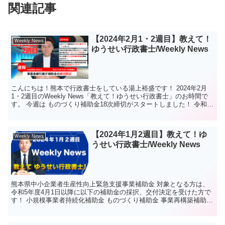
関連記事
【2024年2月1・2週目】教えて！
Weekly News
ゆうせい行政書士/Weekly News
こんにちは！熊本で行政書士をしている湯上裕盛です！ 2024年2月
1・2週目のWeekly News「教えて！ゆうせい行政書士」のお時間で
す。 今週は ものづくり補助金18次締切がスタートしました！ 令和5
年度補正ものづくり補助金「省力化（...
【2024年1月2週目】教えて！ゆ
Weekly News
うせい行政書士/Weekly News
熊本県中小企業者生産性向上緊急支援事業補助金 対象となる方は、
令和5年度4月1日以降に以下の補助金の採択、交付決定を受けた方で
す！ 小規模事業者持続化補助金 ものづくり補助金 事業再構築補助金
熊本県の経営発展事業補助金 上記対象の事業者に...