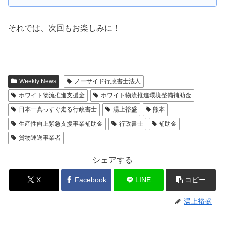
それでは、次回もお楽しみに！
Weekly News
ノーサイド行政書士法人
ホワイト物流推進支援金
ホワイト物流推進環境整備補助金
日本一真っすぐ走る行政書士
湯上裕盛
熊本
生産性向上緊急支援事業補助金
行政書士
補助金
貨物運送事業者
シェアする
X
Facebook
LINE
コピー
湯上裕盛